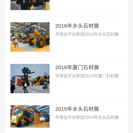
2016年水头石材展
华体会平台参加2016年水头石材展...
2016年厦门石材展
华体会平台参加2016年厦门石材展...
2015年水头石材展
华体会平台参加2015年水头石材展...