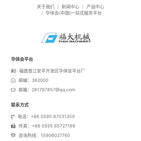
关于我们
新闻中心
产品中心
华体会(中国)一站式服务平台
华体会平台
福建晋江安平开发区华体会平台厂
邮编：362000
邮箱：281797857@qq.com
联系方式
电话：+86 0595 87031350
传真：+86 0595 85727199
咨询热线：15906027760