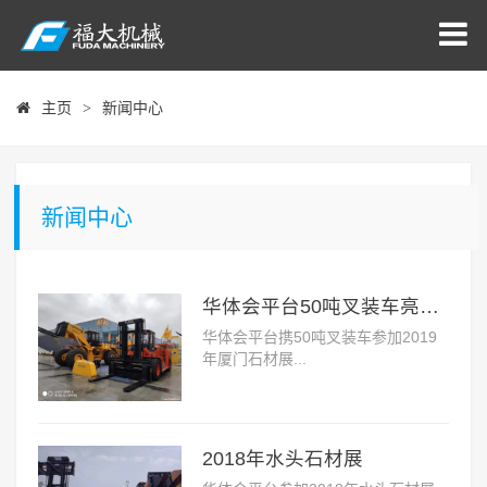
主页
新闻中心
>
新闻中心
华体会平台50吨叉装车亮相2019年厦门石材展
华体会平台携50吨叉装车参加2019
年厦门石材展...
2018年水头石材展