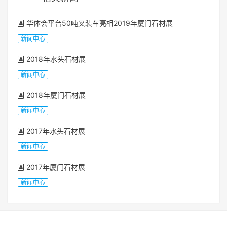
华体会平台50吨叉装车亮相2019年厦门石材展
新闻中心
2018年水头石材展
新闻中心
2018年厦门石材展
新闻中心
2017年水头石材展
新闻中心
2017年厦门石材展
新闻中心