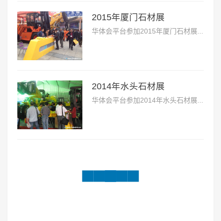
2015年厦门石材展
华体会平台参加2015年厦门石材展...
2014年水头石材展
华体会平台参加2014年水头石材展...