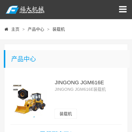
主页
产品中心
装载机
>
>
产品中心
JINGONG JGM616E
JINGONG JGM616E装载机
装载机