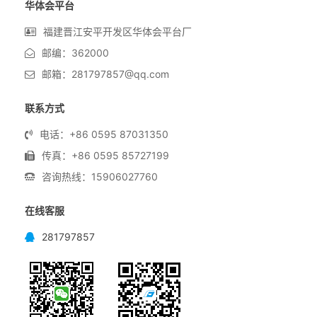
华体会平台
福建晋江安平开发区华体会平台厂
邮编：362000
邮箱：281797857@qq.com
联系方式
电话：+86 0595 87031350
传真：+86 0595 85727199
咨询热线：15906027760
在线客服
281797857