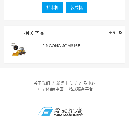
抓木机
装载机
相关产品
更多
JINGONG JGM616E
关于我们
新闻中心
产品中心
华体会(中国)一站式服务平台