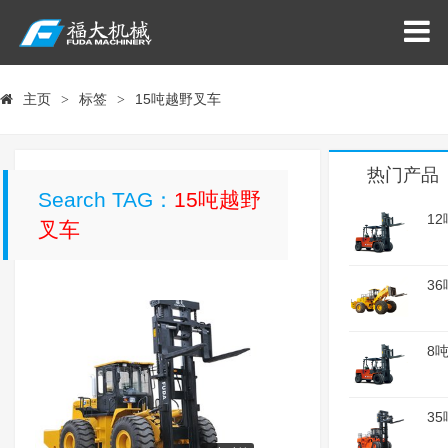
主页
标签
15吨越野叉车
>
>
热门产品
Search TAG：
15吨越野
12
叉车
36
8吨
35