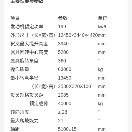
主要性能与参数
项目
参数
单位
发动机额定功率
199
kw/h
外形尺寸（长×宽×高）
12450×3440×4420
mm
货叉最大提升高度
3940
mm
属具回转中心高度
5200
mm
属具旋转角度
360
°
操作质量
63000
kg
最小转弯半径
13450
mm
（长×宽×高）
2580X320X100
mm
货叉规格
货叉距
2085
mm
额定载荷
40000
kg
转向角度
± 28
°
最大爬坡能力
21
°
轴距
5100±15
mm