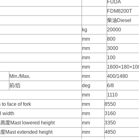
FUDA
FDM8200T
柴油Diesel
kg
20000
mm
800
mm
3000
mm
100
mm
1600×180×10
Min./Max.
mm
400/1480
前/后
deg
6/8
mm
1110
o face of fork
mm
8550
 width
mm
3160
ast lowered height
mm
3350
st extended height
mm
4850