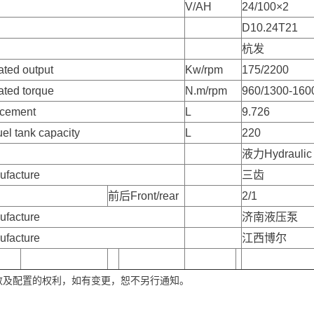
V/AH
24/100×2
D10.24T21
杭发
d output
Kw/rpm
175/2200
d torque
N.m/rpm
960/1300-160
cement
L
9.726
tank capacity
L
220
液力Hydraulic
acture
三齿
前后Front/rear
2/1
acture
济南液压泵
acture
江西博尔
数及配置的权利，如有变更，恕不另行通知。