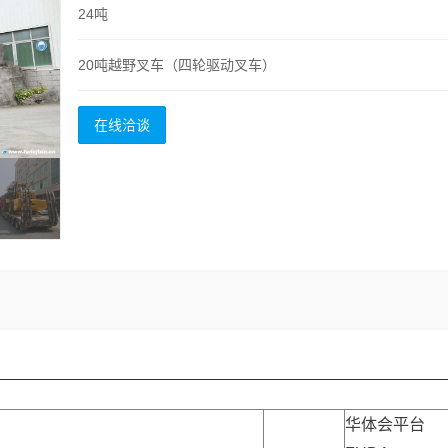
24吨
20吨越野叉车（四轮驱动叉车）
在线洽谈
华体会平台