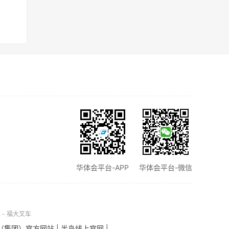
华体会平台-APP
华体会平台-微信
 - 福大叉车
（集团）官方网站
|
半岛线上官网
|