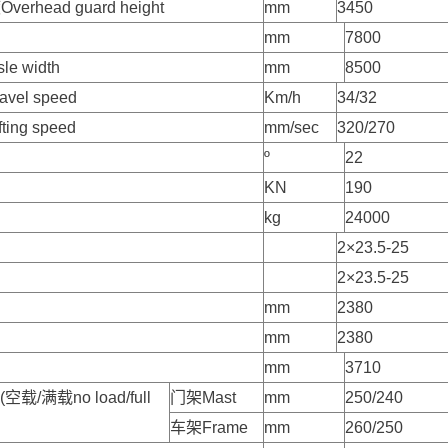
rhead guard height
mm
3450
mm
7800
e width
mm
8500
el speed
Km/h
34/32
ing speed
mm/sec
320/270
º
22
KN
190
kg
24000
2×23.5-25
2×23.5-25
mm
2380
mm
2380
mm
3710
空载/满载no load/full
门架Mast
mm
250/240
车架Frame
mm
260/250