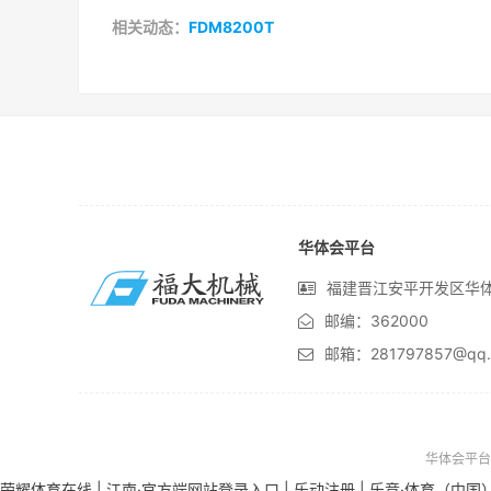
相关动态：
FDM8200T
华体会平台
福建晋江安平开发区华
邮编：362000
邮箱：281797857@qq.
华体会平台为
荣耀体育在线
|
江南·官方端网站登录入口
|
乐动注册
|
乐竞·体育（中国