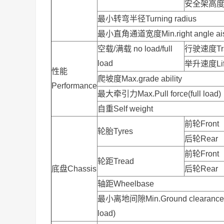
安全架高度Ove
最小转弯半径Turning radius
最小直角通道宽度Min.right angle aisl
空载/满载 no load/full
行驶速度Trav
load
举升速度Lift
性能
爬坡度Max.grade ability
Performance
最大牵引力Max.Pull force(full load)
自重Self weight
前轮Front
轮胎Tyres
后轮Rear
前轮Front
轮距Tread
底盘Chassis
后轮Rear
轴距Wheelbase
最小离地间隙Min.Ground clearance(
load)