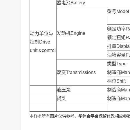
蓄电池Battery
型号Model
额定功率Rate
发动机Engine
动力单位与
额定扭矩Rate
控制Drive
排量Displa
unit &control
油箱容量Fuel 
类型Type
双变Transmissions
制造商Manuf
档位Shift
液压泵
制造商Manuf
货叉
制造商Manuf
本样本所有图片仅供参考，
华体会平台
保留修改相应参