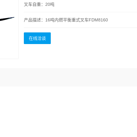
叉车自重：20吨
产品描述：16吨内燃平衡重式叉车FDM8160
在线洽谈